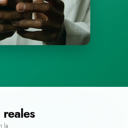
 reales
n la