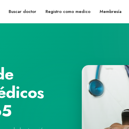
Buscar doctor
Registro como medico
Membresía
de
édicos
65