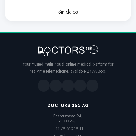
Sin datos
Your trusted multilingual online medical platform for
real-time telemedicine, available 24/7/365.
DOCTORS 365 AG
Baarerstrasse 94,

6300 Zug
+41 79 613 19 11