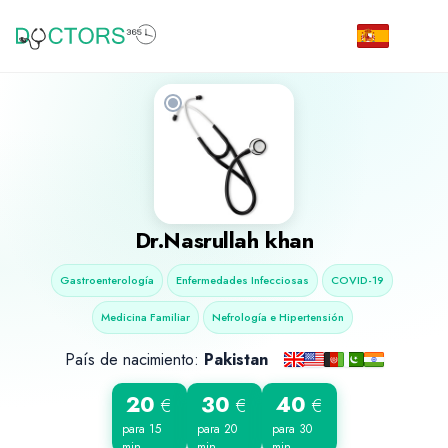
Dr.Nasrullah khan
Gastroenterología
Enfermedades Infecciosas
COVID-19
Medicina Familiar
Nefrología e Hipertensión
País de nacimiento:
Pakistan
20
30
40
€
€
€
para 15
para 20
para 30
min
min
min