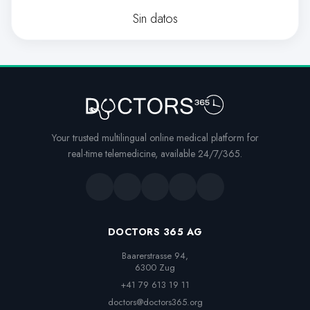
Sin datos
Your trusted multilingual online medical platform for
real-time telemedicine, available 24/7/365.
DOCTORS 365 AG
Baarerstrasse 94,

6300 Zug
+41 79 613 19 11
doctors@doctors365.org