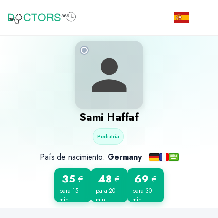
Sami Haffaf
Pediatría
País de nacimiento:
Germany
35
48
69
€
€
€
para 15
para 20
para 30
min
min
min