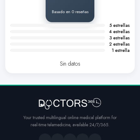
Basado en 0 reseñas
5 estrellas
4 estrellas
3 estrellas
2 estrellas
1 estrella
Sin datos
Your trusted multilingual online medical platform for
real-time telemedicine, available 24/7/365.