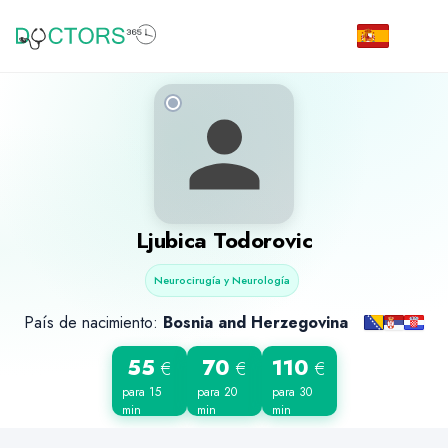
Ljubica Todorovic
Neurocirugía y Neurología
País de nacimiento:
Bosnia and Herzegovina
55
70
110
€
€
€
para 15
para 20
para 30
min
min
min