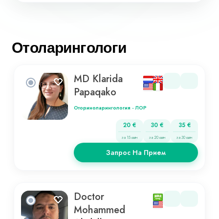
Отоларингологи
MD Klarida
Papaqako
Оториноларингология - ЛОР
20 €
30 €
35 €
за 15 мин
за 20 мин
за 30 мин
Запрос На Прием
Doctor
Mohammed