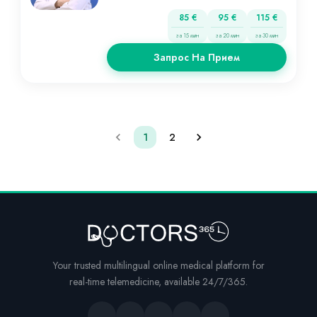
85 €
95 €
115 €
за 15 мин
за 20 мин
за 30 мин
Запрос На Прием
1
2
Your trusted multilingual online medical platform for
real-time telemedicine, available 24/7/365.