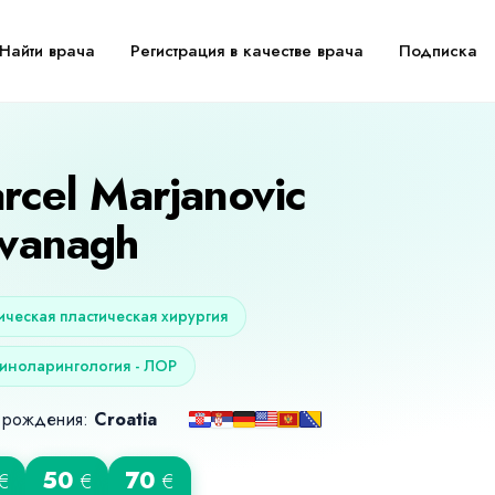
Найти врача
Регистрация в качестве врача
Подписка
rcel Marjanovic
vanagh
тическая пластическая хирургия
иноларингология - ЛОР
 рождения:
Croatia
50
70
€
€
€