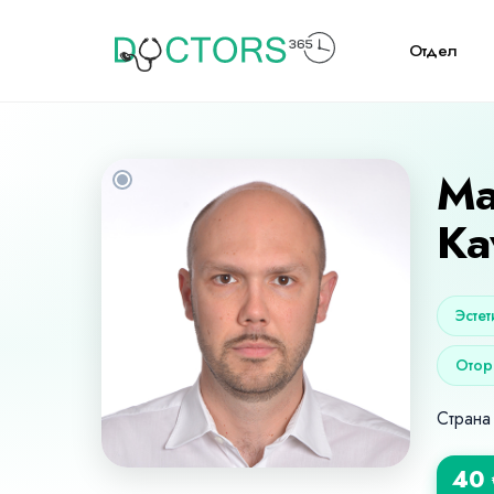
Отдел
Ma
Ka
Эсте
Отор
Страна
40