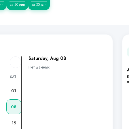
ин
за 20 мин
за 30 мин
Saturday, Aug 08
Нет данных
В
SAT
п
01
7
08
15