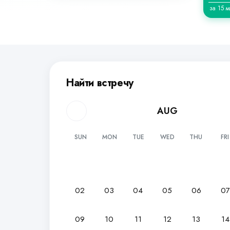
за 15 м
Найти встречу
AUG
SUN
MON
TUE
WED
THU
FRI
02
03
04
05
06
0
09
10
11
12
13
14