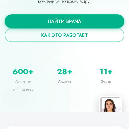
компаниям по всему миру.
НАЙТИ ВРАЧА
КАК ЭТО РАБОТАЕТ
Verified Doctor
600+
28+
11+
Dr. Sarah Mitchell
Активные
Отделы
Языки
General Medicine
специалисты
Live
You