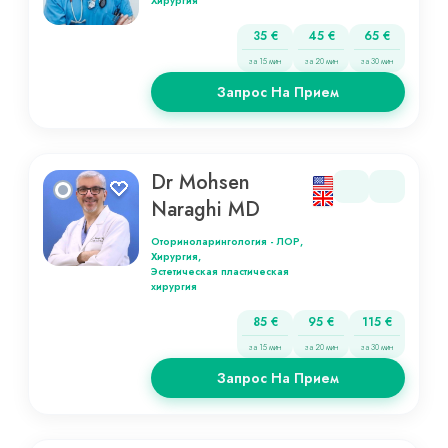
Хирургия
35 €
45 €
65 €
за 15 мин
за 20 мин
за 30 мин
Запрос На Прием
Dr Mohsen
Naraghi MD
Оториноларингология - ЛОР,
Хирургия,
Эстетическая пластическая
хирургия
85 €
95 €
115 €
за 15 мин
за 20 мин
за 30 мин
Запрос На Прием