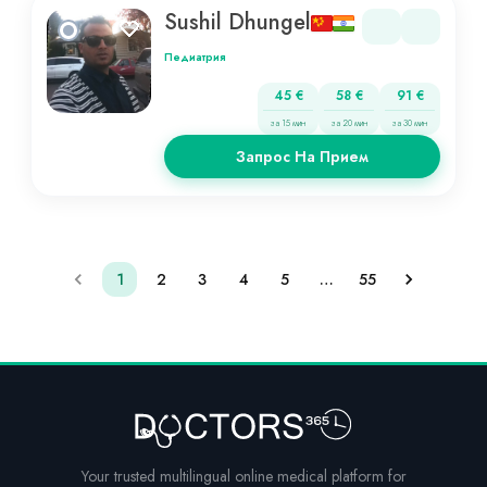
Sushil Dhungel
Педиатрия
45 €
58 €
91 €
за 15 мин
за 20 мин
за 30 мин
Запрос На Прием
1
2
3
4
5
…
55
Your trusted multilingual online medical platform for