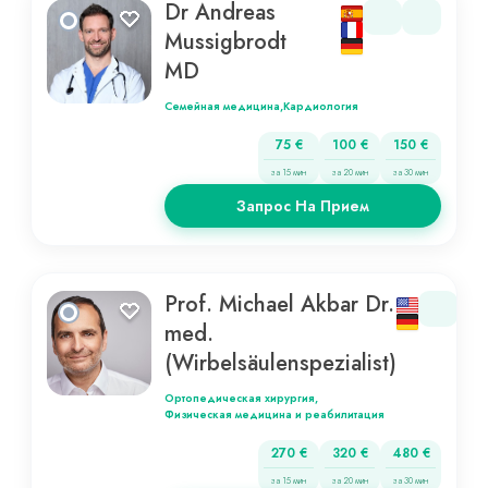
Dr Andreas
Mussigbrodt
MD
Семейная медицина,
Кардиология
75 €
100 €
150 €
за 15 мин
за 20 мин
за 30 мин
Запрос На Прием
Prof. Michael Akbar Dr.
med.
(Wirbelsäulenspezialist)
Ортопедическая хирургия,
Физическая медицина и реабилитация
270 €
320 €
480 €
за 15 мин
за 20 мин
за 30 мин