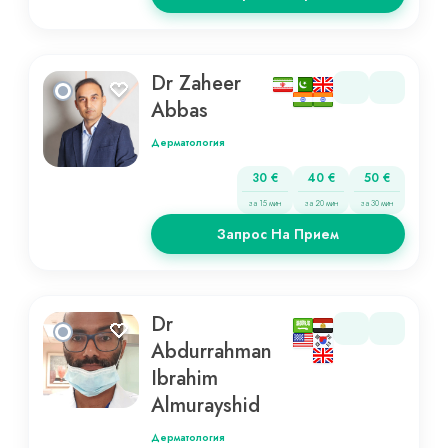
Dr Zaheer
Abbas
Дерматология
30 €
40 €
50 €
за 15 мин
за 20 мин
за 30 мин
Запрос На Прием
Dr
Abdurrahman
Ibrahim
Almurayshid
Дерматология