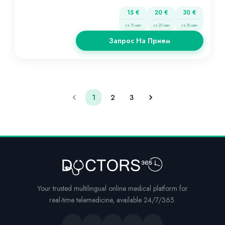
15 €
20 €
30 €
за 15 мин
за 20 мин
за 30 мин
Запрос На Прием
1
2
3
Your trusted multilingual online medical platform for
real-time telemedicine, available 24/7/365.