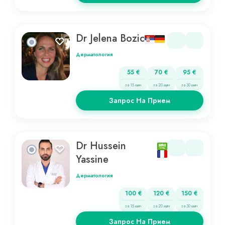
Dr Jelena Bozic
Дерматология
55 €
70 €
95 €
за 15 мин
за 20 мин
за 30 мин
Запрос На Прием
Dr Hussein
Yassine
Дерматология
100 €
120 €
150 €
за 15 мин
за 20 мин
за 30 мин
Запрос На Прием