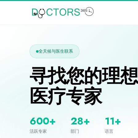
全天候与医生联系
寻找您的理
医疗专家
600+
28+
11+
活跃专家
部门
语言