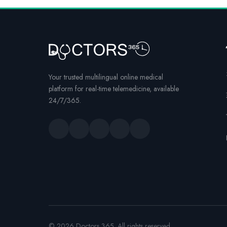
Your trusted multilingual online medical
platform for real-time telemedicine, available
24/7/365.
© 2026 Doctors 365. All rights reserved.