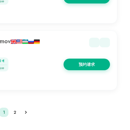
 分钟
imov
0 €
预约请求
 分钟
1
2