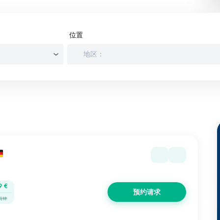
位置
9 €
预约请求
 分钟