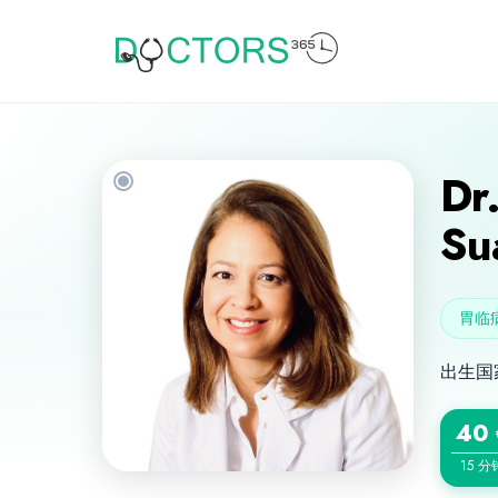
Dr
Su
胃临
出生国
40
15 分