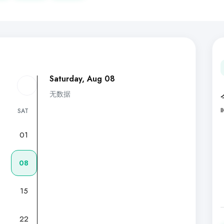
Saturday, Aug 08
无数据
SAT
01
7
08
15
22