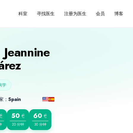
寻找医生
注册为医生
会员
博客
科室
. Jeannine
árez
病学
家：
Spain
50
60
€
€
€
钟
20 分钟
30 分钟