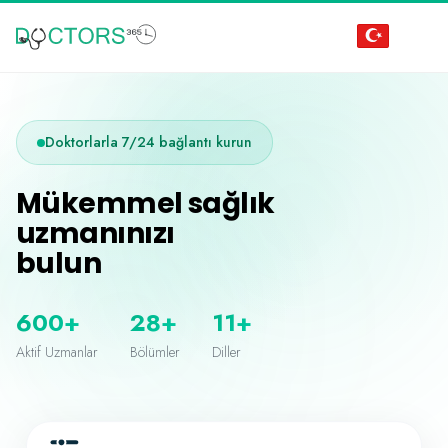
Doktorlarla 7/24 bağlantı kurun
Mükemmel sağlık
uzmanınızı
bulun
600+
28+
11+
Aktif Uzmanlar
Bölümler
Diller