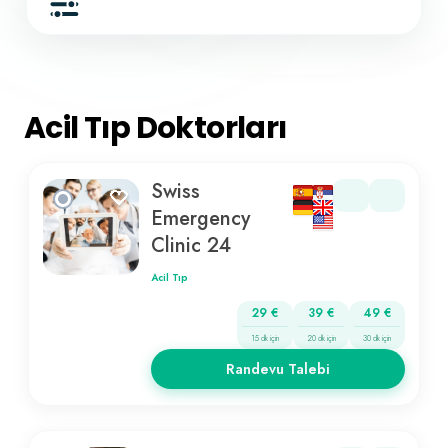
Acil Tıp Doktorları
Swiss
Emergency
Clinic 24
Acil Tıp
29 €
39 €
49 €
15 dk için
20 dk için
30 dk için
Randevu Talebi