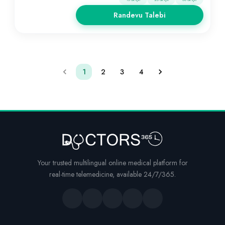
Randevu Talebi
1
2
3
4
Your trusted multilingual online medical platform for
real-time telemedicine, available 24/7/365.