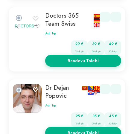
Doctors 365
Team Swiss
Acil Tıp
29 €
39 €
49 €
15 dk için
20 dk için
30 dk için
Randevu Talebi
Dr Dejan
Popovic
Acil Tıp
25 €
35 €
45 €
15 dk için
20 dk için
30 dk için
Randevu Talebi