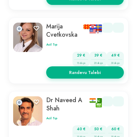
Marija
Cvetkovska
Acil Tıp
29 €
39 €
49 €
15 dk için
20 dk için
30 dk için
Randevu Talebi
Dr Naveed A
Shah
Acil Tıp
40 €
50 €
60 €
15 dk için
20 dk için
30 dk için