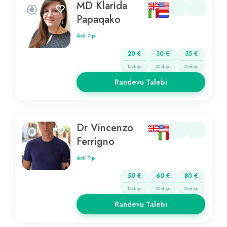
MD Klarida
Papaqako
Acil Tıp
20 €
30 €
35 €
15 dk için
20 dk için
30 dk için
Randevu Talebi
Dr Vincenzo
Ferrigno
Acil Tıp
50 €
60 €
80 €
15 dk için
20 dk için
30 dk için
Randevu Talebi