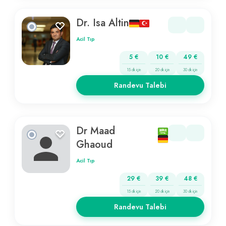
Dr. Isa Altin
Acil Tıp
5 €
10 €
49 €
15 dk için
20 dk için
30 dk için
Randevu Talebi
Dr Maad
Ghaoud
Acil Tıp
29 €
39 €
48 €
15 dk için
20 dk için
30 dk için
Randevu Talebi