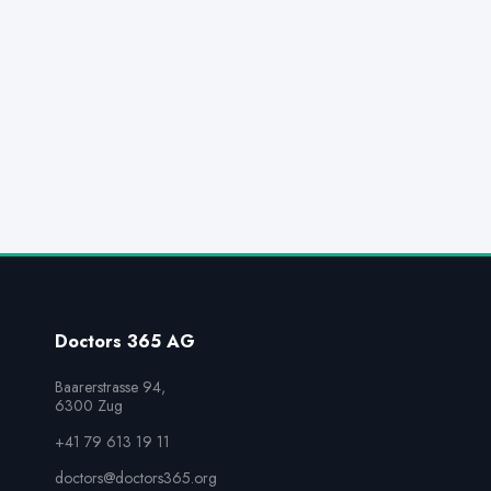
Doctors 365 AG
Baarerstrasse 94,

6300 Zug
+41 79 613 19 11
doctors@doctors365.org