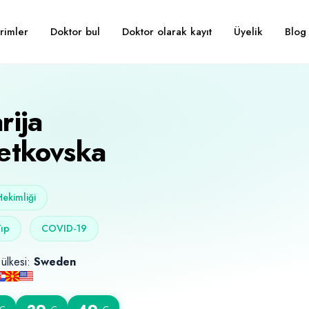
Doktor bul
Doktor olarak kayıt
Üyelik
Blog
rimler
rija
etkovska
Hekimliği
Tıp
COVID-19
ülkesi:
Sweden