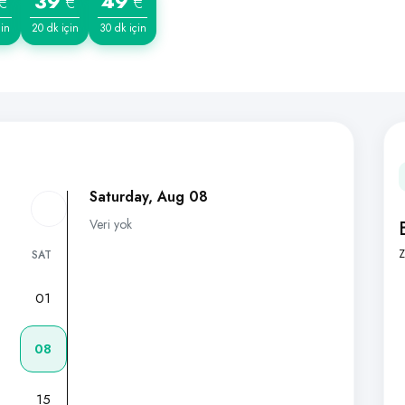
39
49
€
€
€
çin
20 dk için
30 dk için
Saturday, Aug 08
Veri yok
Z
SAT
01
7
08
15