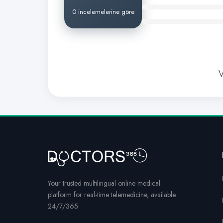
0 incelemelerine göre
V
Your trusted multilingual online medical
platform for real-time telemedicine, available
24/7/365.