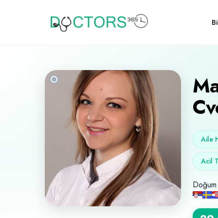
Bi
Ma
Cv
Aile 
Acil 
Doğum 