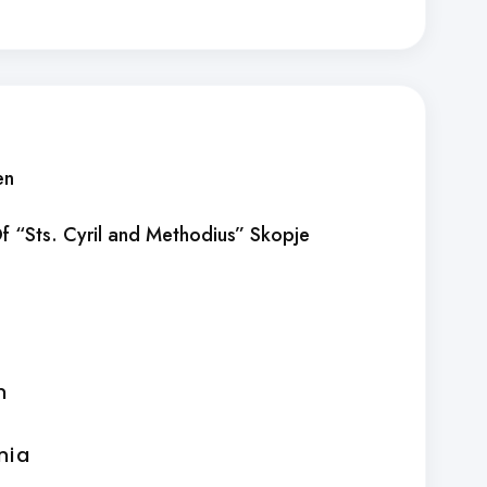
en
 Of “Sts. Cyril and Methodius” Skopje
m
nia