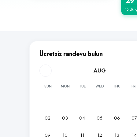
29
15 dk i
Ücretsiz randevu bulun
AUG
SUN
MON
TUE
WED
THU
FRI
02
03
04
05
06
0
09
10
11
12
13
14