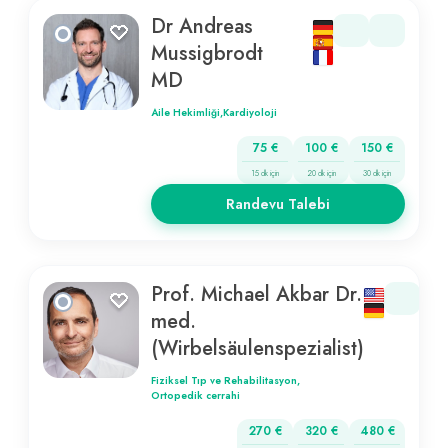
Dr Andreas
Mussigbrodt
MD
Aile Hekimliği,
Kardiyoloji
75 €
100 €
150 €
15 dk için
20 dk için
30 dk için
Randevu Talebi
Prof. Michael Akbar Dr.
med.
(Wirbelsäulenspezialist)
Fiziksel Tıp ve Rehabilitasyon,
Ortopedik cerrahi
270 €
320 €
480 €