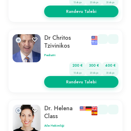
15 dk için
20 dk için
30 dk için
Randevu Talebi
Dr Chritos
Tzivinikos
Pediatri
200 €
300 €
400 €
15 dk için
20 dk için
30 dk için
Randevu Talebi
Dr. Helena
Class
Aile Hekimliği