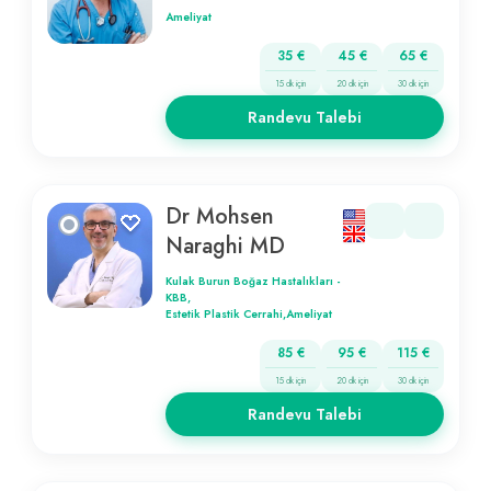
Ameliyat
35 €
45 €
65 €
15 dk için
20 dk için
30 dk için
Randevu Talebi
Dr Mohsen
Naraghi MD
Kulak Burun Boğaz Hastalıkları -
KBB,
Estetik Plastik Cerrahi,
Ameliyat
85 €
95 €
115 €
15 dk için
20 dk için
30 dk için
Randevu Talebi