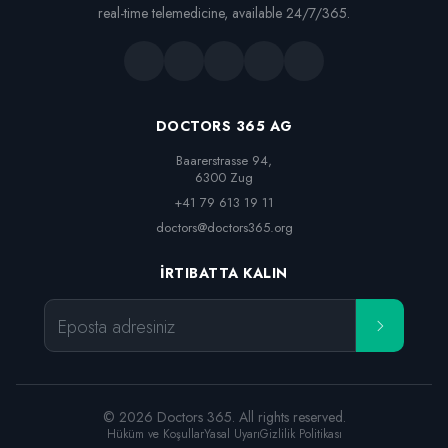
real-time telemedicine, available 24/7/365.
DOCTORS 365 AG
Baarerstrasse 94,

6300 Zug
+41 79 613 19 11
doctors@doctors365.org
İRTIBATTA KALIN
Eposta adresiniz
© 2026 Doctors 365. All rights reserved.
Hüküm ve Koşullar
Yasal Uyarı
Gizlilik Politikası