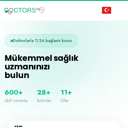
Doktorlarla 7/24 bağlantı kurun
Mükemmel sağlık
uzmanınızı
bulun
600+
28+
11+
Aktif Uzmanlar
Bölümler
Diller