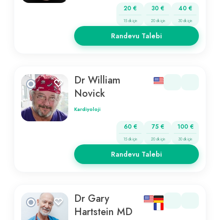
20 €
30 €
40 €
15 dk için
20 dk için
30 dk için
Randevu Talebi
Dr William
Novick
Kardiyoloji
60 €
75 €
100 €
15 dk için
20 dk için
30 dk için
Randevu Talebi
Dr Gary
Hartstein MD