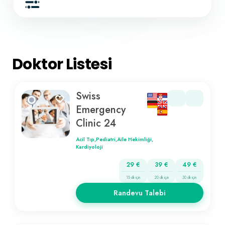
Doktor Listesi
Swiss
Emergency
Clinic 24
Acil Tıp,
Pediatri,
Aile Hekimliği,
Kardiyoloji
29 €
39 €
49 €
15 dk için
20 dk için
30 dk için
Randevu Talebi