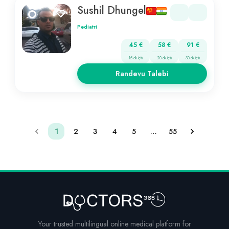
Sushil Dhungel
Pediatri
45 €
58 €
91 €
15 dk için
20 dk için
30 dk için
Randevu Talebi
1
2
3
4
5
…
55
Your trusted multilingual online medical platform for