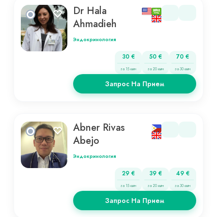
Dr Hala
Ahmadieh
Эндокринология
30 €
50 €
70 €
за 15 мин
за 20 мин
за 30 мин
Запрос На Прием
Abner Rivas
Abejo
Эндокринология
29 €
39 €
49 €
за 15 мин
за 20 мин
за 30 мин
Запрос На Прием