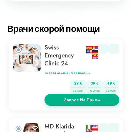
Врачи скорой помощи
Swiss
Emergency
Clinic 24
Скорая медицинская помощь
29 €
39 €
49 €
за 15 мин
за 20 мин
за 30 мин
Запрос На Прием
MD Klarida