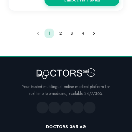
Запрос На Прием
1
2
3
4
Your trusted multilingual online medical platform for
real-time telemedicine, available 24/7/365.
DOCTORS 365 AG