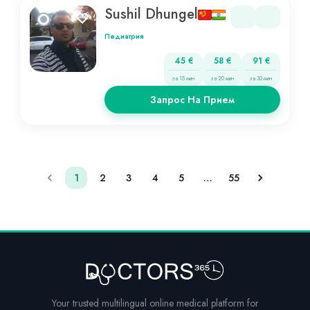
Sushil Dhungel
Педиатрия
45 €
58 €
91 €
за 15 мин
за 20 мин
за 30 мин
Запрос На Прием
1
2
3
4
5
…
55
Your trusted multilingual online medical platform for