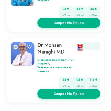
Хирургия
35 €
45 €
65 €
за 15 мин
за 20 мин
за 30 мин
Запрос На Прием
Dr Mohsen
Naraghi MD
Оториноларингология - ЛОР,
Хирургия,
Эстетическая пластическая
хирургия
85 €
95 €
115 €
за 15 мин
за 20 мин
за 30 мин
Запрос На Прием