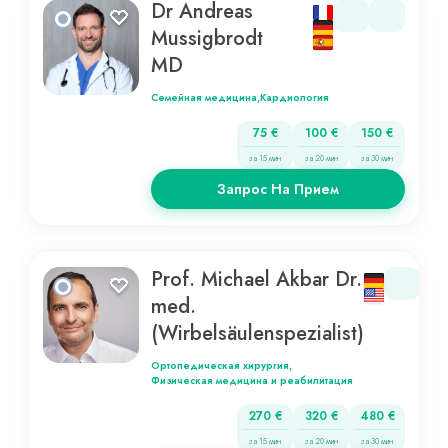
Dr Andreas
Mussigbrodt
MD
Семейная медицина,
Кардиология
75 €
100 €
150 €
за 15 мин
за 20 мин
за 30 мин
Запрос На Прием
Prof. Michael Akbar Dr.
med.
(Wirbelsäulenspezialist)
Ортопедическая хирургия,
Физическая медицина и реабилитация
270 €
320 €
480 €
за 15 мин
за 20 мин
за 30 мин