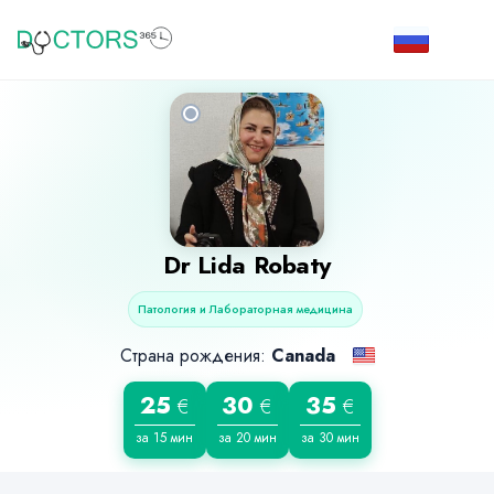
Dr
Lida Robaty
Патология и Лабораторная медицина
Страна рождения:
Canada
25
30
35
€
€
€
за 15 мин
за 20 мин
за 30 мин