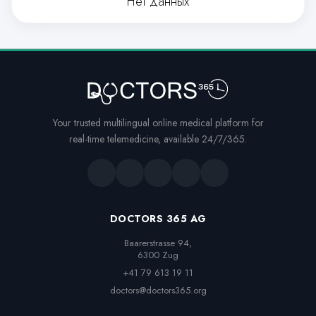
Нет данных
Your trusted multilingual online medical platform for
real-time telemedicine, available 24/7/365.
DOCTORS 365 AG
Baarerstrasse 94,

6300 Zug
+41 79 613 19 11
doctors@doctors365.org