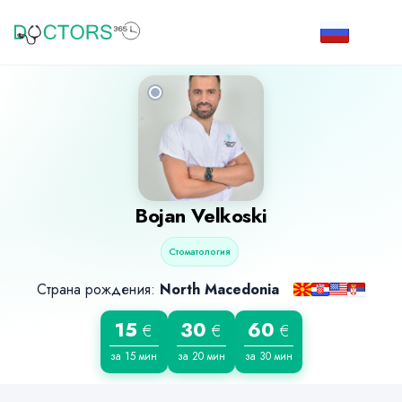
Bojan Velkoski
Стоматология
Страна рождения:
North Macedonia
15
30
60
€
€
€
за 15 мин
за 20 мин
за 30 мин