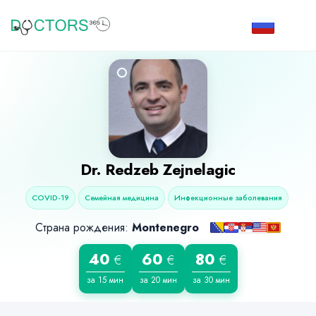
Dr.
Redzeb Zejnelagic
COVID-19
Семейная медицина
Инфекционные заболевания
Страна рождения:
Montenegro
40
60
80
€
€
€
за 15 мин
за 20 мин
за 30 мин