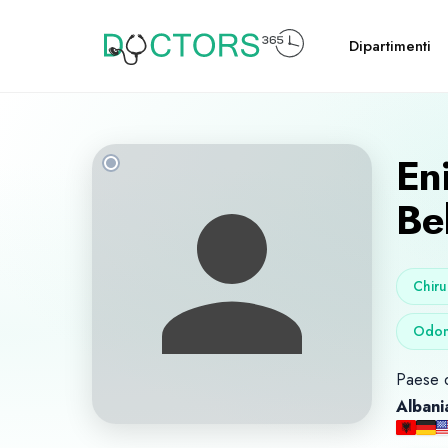
Dipartimenti
En
Be
Chiru
Odont
Paese d
Albani