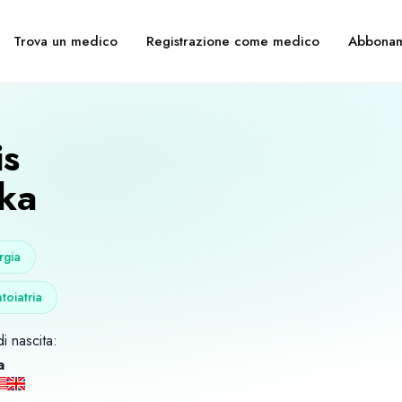
Trova un medico
Registrazione come medico
Abbonam
is
ka
rgia
oiatria
i nascita:
a