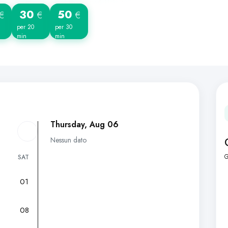
30
50
€
€
€
per 20
per 30
min
min
Thursday, Aug 06
Nessun dato
G
SAT
01
7
08