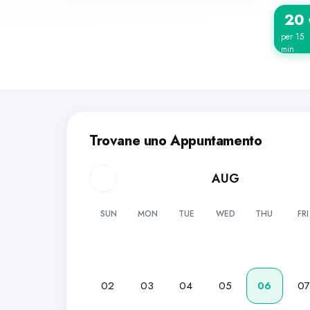
20
per 15
min
Trovane uno Appuntamento
AUG
SUN
MON
TUE
WED
THU
FRI
02
03
04
05
06
0