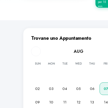
per 15
min
Trovane uno Appuntamento
AUG
SUN
MON
TUE
WED
THU
FRI
02
03
04
05
06
0
09
10
11
12
13
14