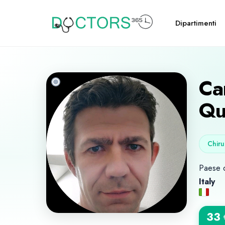
Dipartimenti
Ca
Qu
Chiru
Paese d
Italy
33