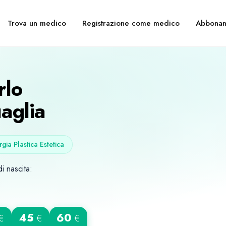
Trova un medico
Registrazione come medico
Abbonam
rlo
aglia
rgia Plastica Estetica
i nascita:
45
60
€
€
€