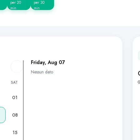
per 20
per 30
min
min
Friday, Aug 07
Nessun dato
G
SAT
01
7
08
15