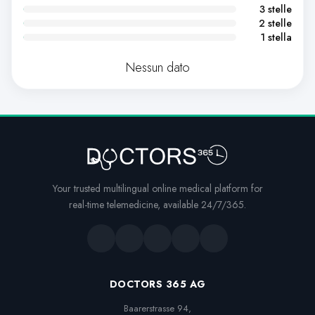
3 stelle
2 stelle
1 stella
Nessun dato
Your trusted multilingual online medical platform for
real-time telemedicine, available 24/7/365.
DOCTORS 365 AG
Baarerstrasse 94,
