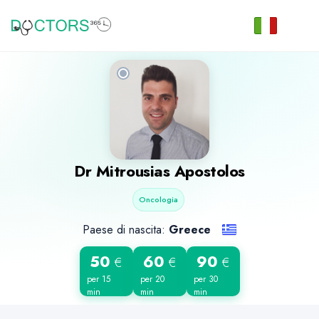
Dr
Mitrousias Apostolos
Oncologia
Paese di nascita:
Greece
50
60
90
€
€
€
per 15
per 20
per 30
min
min
min