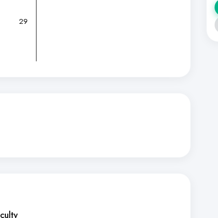
29
culty