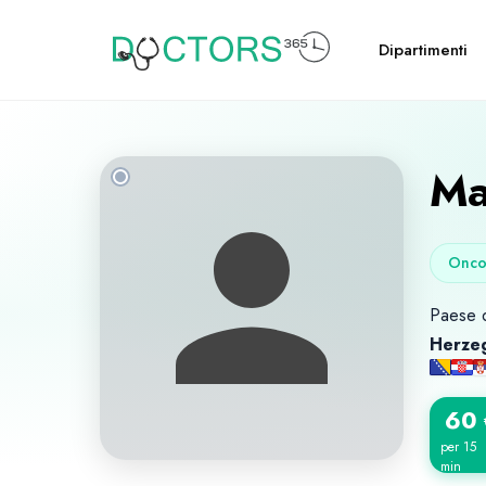
Dipartimenti
Ma
Onco
Paese d
Herze
60
per 15
min