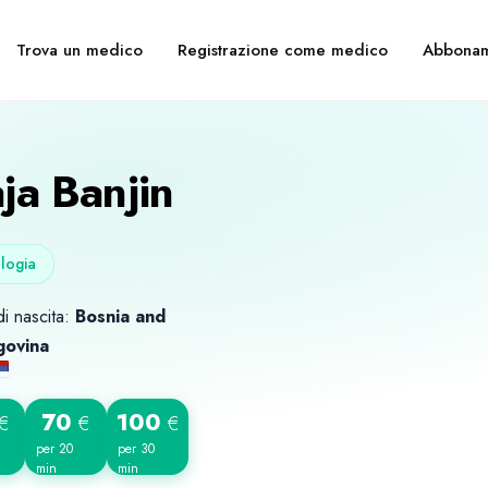
Trova un medico
Registrazione come medico
Abbonam
ja Banjin
logia
i nascita:
Bosnia and
govina
70
100
€
€
€
per 20
per 30
min
min