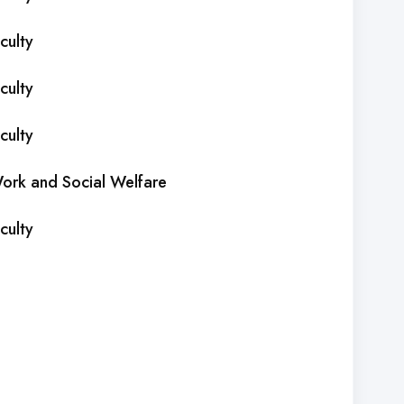
culty
culty
culty
Work and Social Welfare
culty