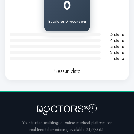
0
Basato su 0 recensioni
5 stelle
4 stelle
3 stelle
2 stelle
1 stella
Nessun dato
Your trusted multilingual online medical platform for
real-time telemedicine, available 24/7/365.