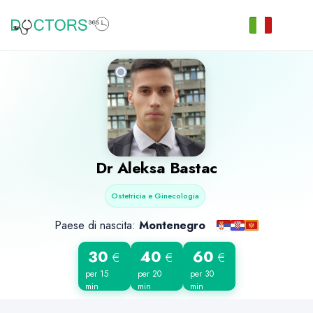
Dr
Aleksa Bastac
Ostetricia e Ginecologia
Paese di nascita:
Montenegro
30
40
60
€
€
€
per 15
per 20
per 30
min
min
min