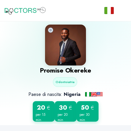
Promise Okereke
Odontoiatria
Paese di nascita:
Nigeria
20
30
50
€
€
€
per 15
per 20
per 30
min
min
min