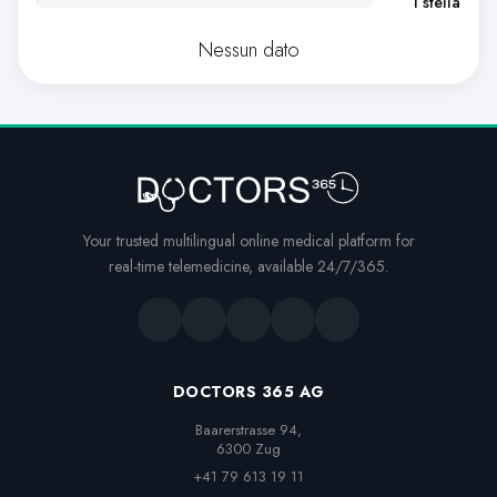
1 stella
Nessun dato
Your trusted multilingual online medical platform for
real-time telemedicine, available 24/7/365.
DOCTORS 365 AG
Baarerstrasse 94,

6300 Zug
+41 79 613 19 11