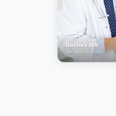
Doctors 365
Your health, our priority