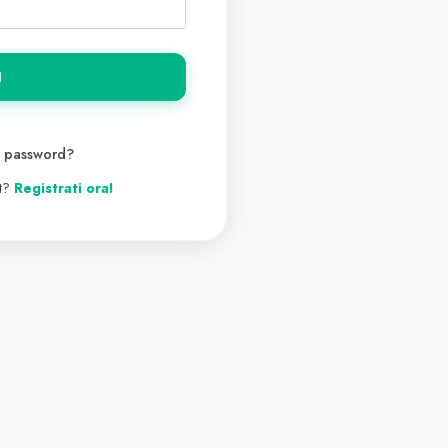
N
a password?
t?
Registrati ora!