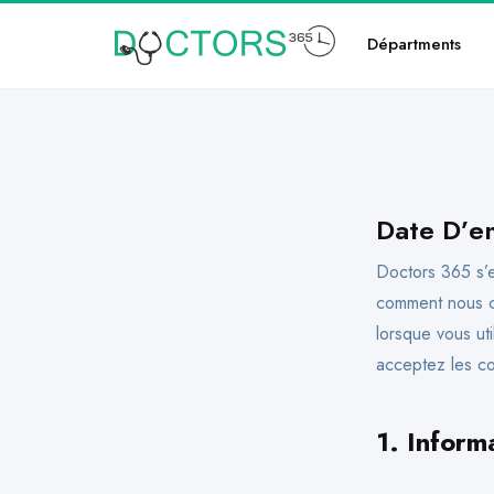
Départments
Date D’e
Doctors 365 s’e
comment nous co
lorsque vous uti
acceptez les con
1.
Inform