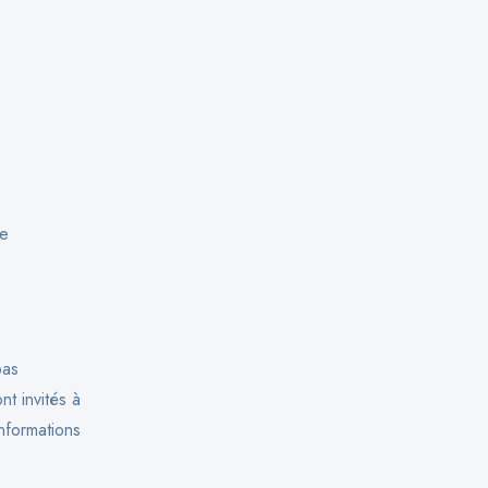
le
pas
nt invités à
informations