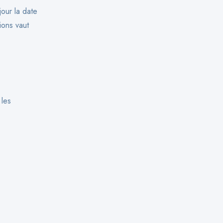
jour la date
ions vaut
 les