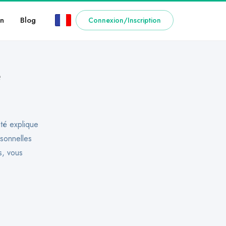
n
Blog
Connexion/Inscription
é
ité explique
rsonnelles
s, vous