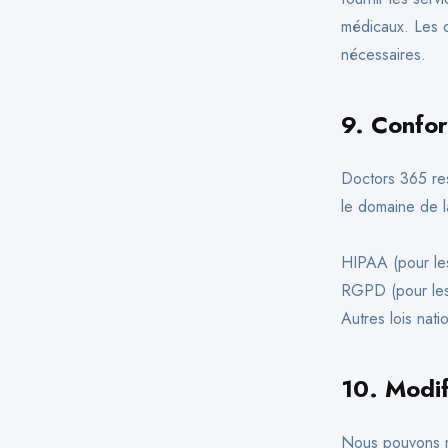
médicaux. Les d
nécessaires.
9.
Confor
Doctors 365 res
le domaine de l
HIPAA (pour les 
RGPD (pour les 
Autres lois nat
10.
Modif
Nous pouvons me