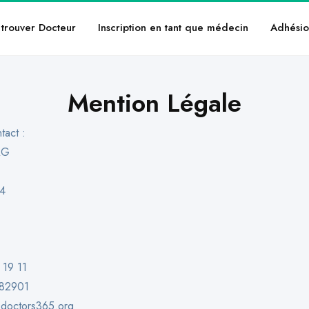
trouver Docteur
Inscription en tant que médecin
Adhésio
Mention Légale
tact :
AG
94
 19 11
082901
doctors365.org