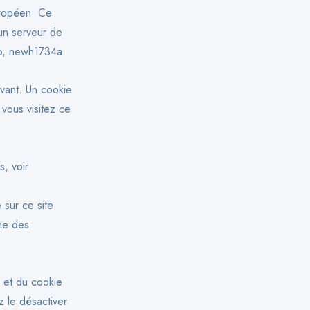
uropéen. Ce
un serveur de
eb, newh1734a
ivant. Un cookie
vous visitez ce
s, voir
 sur ce site
me des
 et du cookie
z le désactiver