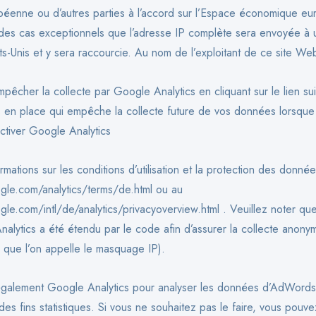
péenne ou d’autres parties à l’accord sur l’Espace économique e
des cas exceptionnels que l’adresse IP complète sera envoyée à 
s-Unis et y sera raccourcie. Au nom de l’exploitant de ce site W
êcher la collecte par Google Analytics en cliquant sur le lien su
s en place qui empêche la collecte future de vos données lorsque 
ctiver Google Analytics
rmations sur les conditions d’utilisation et la protection des donnée
gle.com/analytics/terms/de.html ou au
le.com/intl/de/analytics/privacyoverview.html . Veuillez noter que
lytics a été étendu par le code afin d’assurer la collecte anony
 que l’on appelle le masquage IP).
 également Google Analytics pour analyser les données d’AdWords
es fins statistiques. Si vous ne souhaitez pas le faire, vous pouve