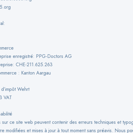
5.org
al:
ommerce
reprise enregistré: PPG-Doctors AG
reprise: CHE-211.625.263
commerce : Kanton Aargau
 d’impôt Wehrt
3 VAT
abilité
s sur ce site web peuvent contenir des erreurs techniques et typo
tre modifiées et mises à jour à tout moment sans préavis. Nous p