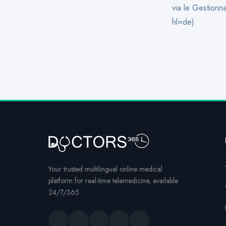
via le Gestionn
hl=de).
Your trusted multilingual online medical
platform for real-time telemedicine, available
24/7/365.