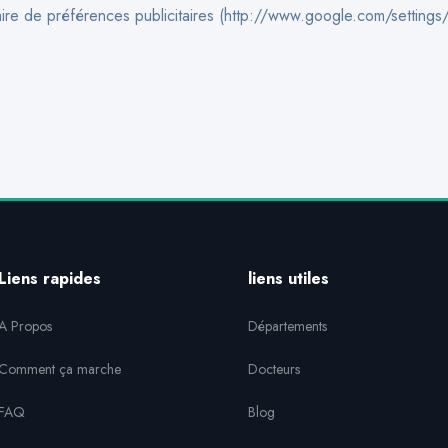
aire de préférences publicitaires (http://www.google.com/settin
Liens rapides
liens utiles
A Propos
Départements
Comment ça marche
Docteurs
FAQ
Blog