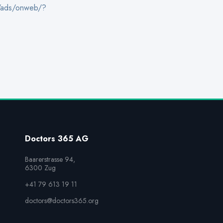
gs/ads/onweb/?
Doctors 365 AG
Baarerstrasse 94,

6300 Zug
+41 79 613 19 11
doctors@doctors365.org