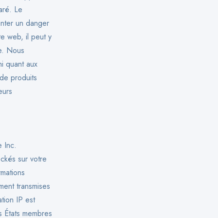
aré. Le
enter un danger
e web, il peut y
le. Nous
ni quant aux
 de produits
eurs
 Inc.
ockés sur votre
rmations
ment transmises
tion IP est
es États membres