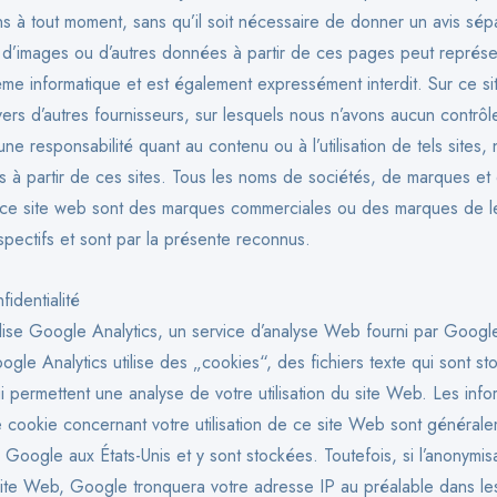
ns à tout moment, sans qu’il soit nécessaire de donner un avis sép
d’images ou d’autres données à partir de ces pages peut représ
ème informatique et est également expressément interdit. Sur ce sit
 vers d’autres fournisseurs, sur lesquels nous n’avons aucun contrô
e responsabilité quant au contenu ou à l’utilisation de tels sites, 
es à partir de ces sites. Tous les noms de sociétés, de marques et
 ce site web sont des marques commerciales ou des marques de l
spectifs et sont par la présente reconnus.
fidentialité
lise Google Analytics, un service d’analyse Web fourni par Google
gle Analytics utilise des „cookies“, des fichiers texte qui sont st
i permettent une analyse de votre utilisation du site Web. Les info
 cookie concernant votre utilisation de ce site Web sont générale
Google aux États-Unis et y sont stockées. Toutefois, si l’anonymisa
site Web, Google tronquera votre adresse IP au préalable dans l