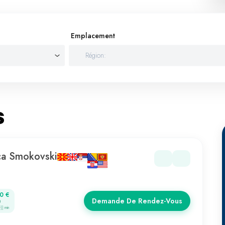
Emplacement
s
ica Smokovski
0 €
Demande De Rendez-Vous
t
r}} min