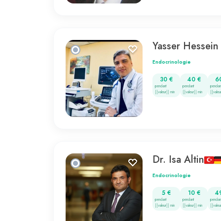
Yasser Hessei
Endocrinologie
30 €
40 €
6
pendant
pendant
pendan
{{valeur}} min
{{valeur}} min
{{valeu
Dr. Isa Altin
Endocrinologie
5 €
10 €
4
pendant
pendant
pendan
{{valeur}} min
{{valeur}} min
{{valeu