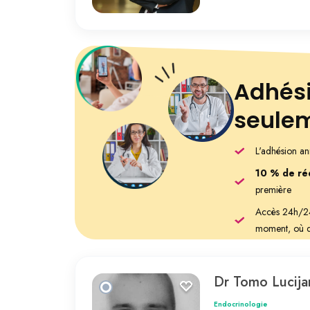
Adhés
seule
L'adhésion an
10 % de ré
première
Accès 24h/24 
moment, où q
Dr Tomo Lucija
Endocrinologie