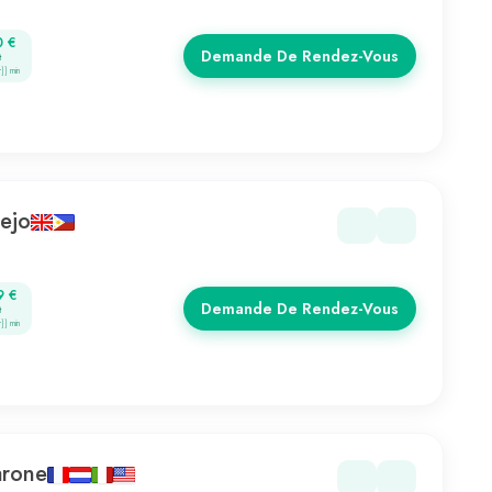
0 €
Demande De Rendez-Vous
t
r}} min
ejo
9 €
Demande De Rendez-Vous
t
r}} min
arone