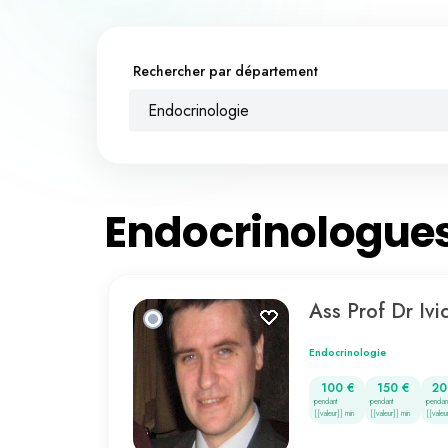
Rechercher par département
Endocrinologie
Endocrinologue
Ass Prof Dr Iv
Endocrinologie
100 €
150 €
20
pendant
pendant
pendan
{{valeur}} min
{{valeur}} min
{{valeu