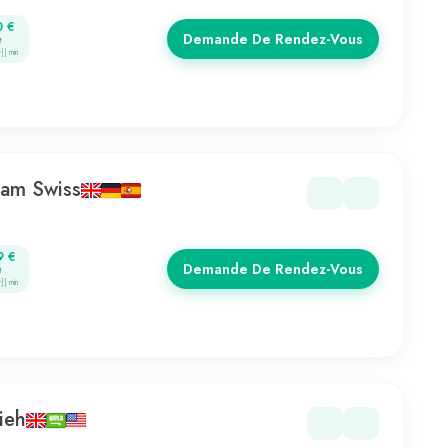
0 €
Demande De Rendez-Vous
t
r}} min
eam Swiss
9 €
Demande De Rendez-Vous
t
r}} min
ieh