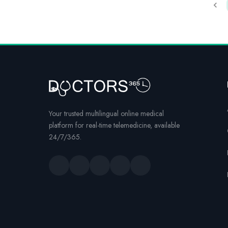
Your trusted multilingual online medical
platform for real-time telemedicine, available
24/7/365.