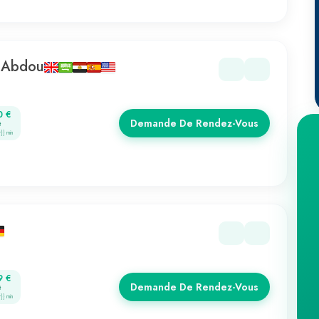
n Abdou
0 €
Demande De Rendez-Vous
t
r}} min
9 €
Demande De Rendez-Vous
t
r}} min