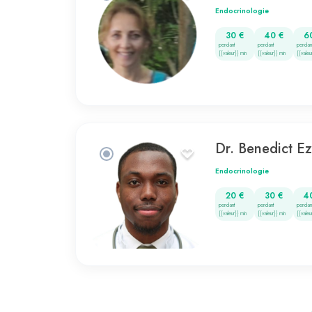
Endocrinologie
30 €
40 €
6
pendant
pendant
pendan
{{valeur}} min
{{valeur}} min
{{valeu
Dr. Benedict 
Endocrinologie
20 €
30 €
4
pendant
pendant
pendan
{{valeur}} min
{{valeur}} min
{{valeu