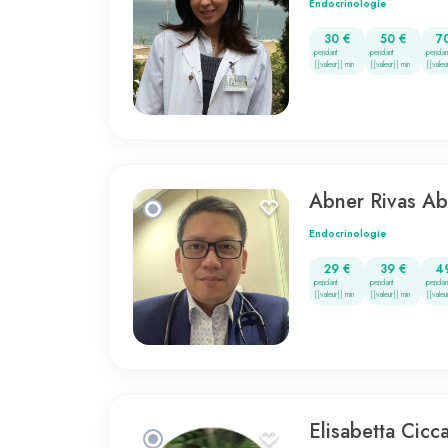
Endocrinologie
30 €
50 €
7
pendant
pendant
pendan
{{valeur}} min
{{valeur}} min
{{valeu
Abner Rivas Ab
Endocrinologie
29 €
39 €
4
pendant
pendant
pendan
{{valeur}} min
{{valeur}} min
{{valeu
Elisabetta Cicc