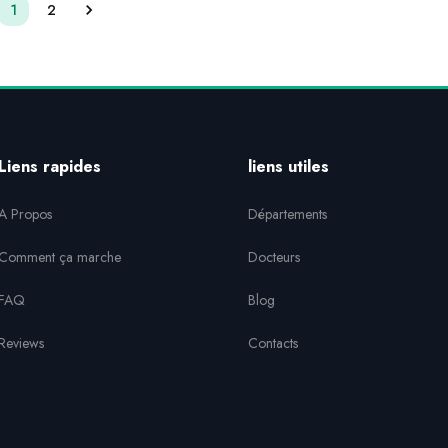
1
2
Liens rapides
liens utiles
A Propos
Départements
Comment ça marche
Docteurs
FAQ
Blog
Reviews
Contacts