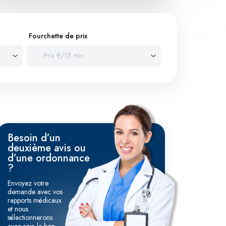
Fourchette de prix
Besoin d’un
deuxième avis ou
d’une ordonnance
?
Envoyez votre
demande avec vos
rapports médicaux
et nous
sélectionnerons