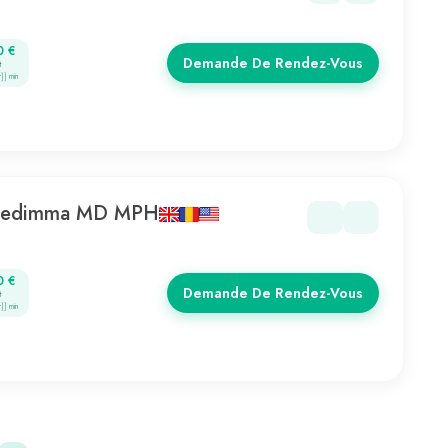
0 €
Demande De Rendez-Vous
t
r}} min
Ezedimma MD MPH
0 €
Demande De Rendez-Vous
t
r}} min