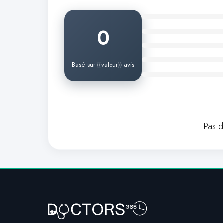
0
Basé sur {{valeur}} avis
Pas 