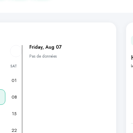
min
min
Friday, Aug 07
Pas de données
L
SAT
01
7
08
15
22