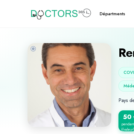
Départments
Re
COVI
Méde
Pays d
50
pendan
{{valeur