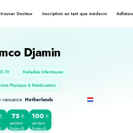
trouver Docteur
Inscription en tant que médecin
Adhésio
mco Djamin
D-19
Maladies Infectieuses
cine Physique & Rééducation
e naissance:
Netherlands
75
100
€
€
€
t
pendant
pendant
}}
{{valeur}}
{{valeur}}