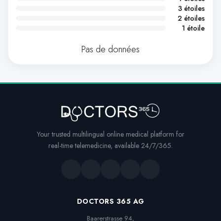
3 étoiles
2 étoiles
1 étoile
Pas de données
Your trusted multilingual online medical platform for
real-time telemedicine, available 24/7/365.
DOCTORS 365 AG
Baarerstrasse 94,
