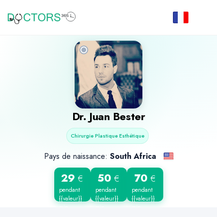
Dr.
Juan Bester
Chirurgie Plastique Esthétique
Pays de naissance:
South Africa
29
50
70
€
€
€
pendant
pendant
pendant
{{valeur}}
{{valeur}}
{{valeur}}
min
min
min