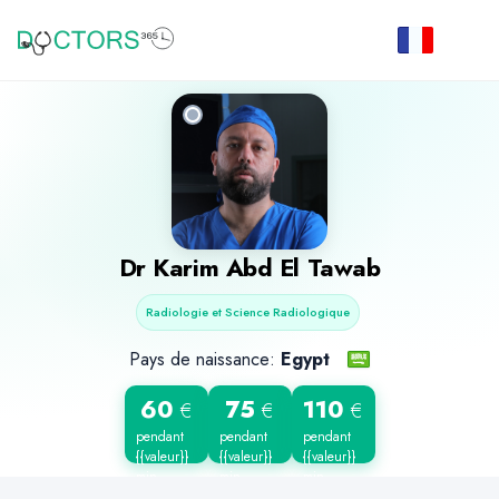
Dr
Karim Abd El Tawab
Radiologie et Science Radiologique
Pays de naissance:
Egypt
60
75
110
€
€
€
pendant
pendant
pendant
{{valeur}}
{{valeur}}
{{valeur}}
min
min
min