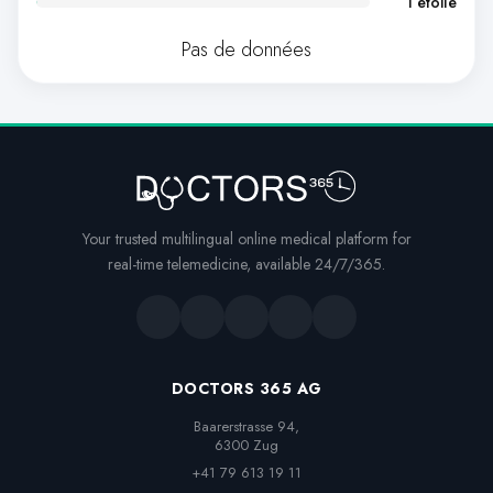
1 étoile
Pas de données
Your trusted multilingual online medical platform for
real-time telemedicine, available 24/7/365.
DOCTORS 365 AG
Baarerstrasse 94,

6300 Zug
+41 79 613 19 11