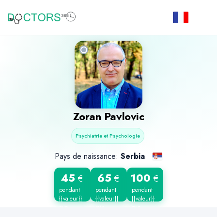
Zoran Pavlovic
Psychiatrie et Psychologie
Pays de naissance:
Serbia
45
65
100
€
€
€
pendant
pendant
pendant
{{valeur}}
{{valeur}}
{{valeur}}
min
min
min