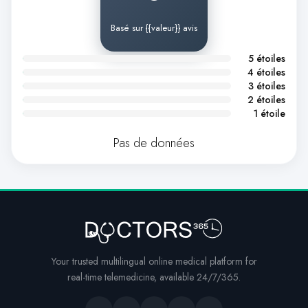
Basé sur {{valeur}} avis
5 étoiles
4 étoiles
3 étoiles
2 étoiles
1 étoile
Pas de données
Your trusted multilingual online medical platform for
real-time telemedicine, available 24/7/365.