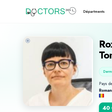
Départments
Ro
To
Derm
Pays de
Roman
40