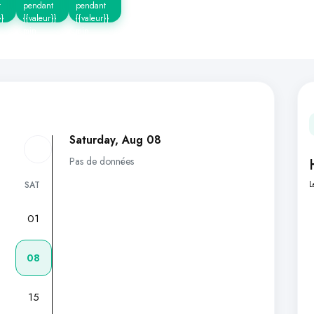
t
pendant
pendant
}}
{{valeur}}
{{valeur}}
min
min
Saturday, Aug 08
Pas de données
L
SAT
01
7
08
15