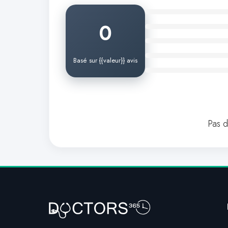
0
Basé sur {{valeur}} avis
Pas 