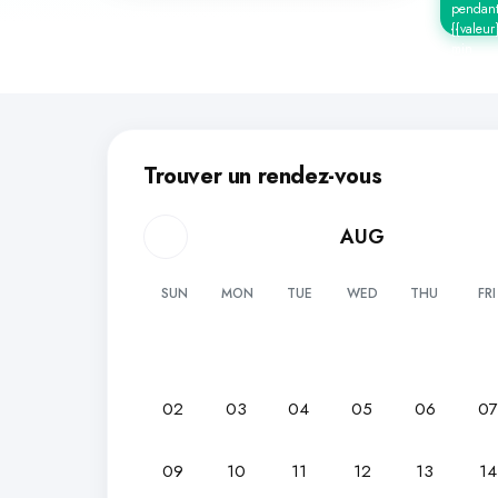
pendan
{{valeur
min
Trouver un rendez-vous
AUG
SUN
MON
TUE
WED
THU
FRI
02
03
04
05
06
0
09
10
11
12
13
14