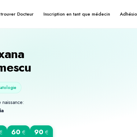
trouver Docteur
Inscription en tant que médecin
Adhésio
xana
mescu
atologie
 naissance:
ia
60
90
€
€
€