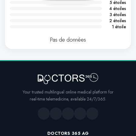
5 étoiles
4 étoiles
3 étoiles
2 étoiles
1 étoile
Pas de données
Your trusted multilingual online medical platform for
real-time telemedicine, available 24/7/365.
DOCTORS 365 AG