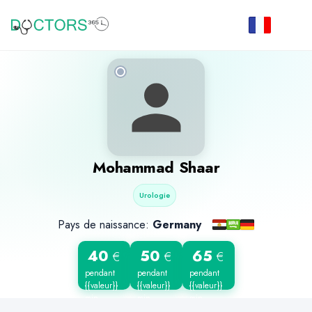
Mohammad Shaar
Urologie
Pays de naissance:
Germany
40
50
65
€
€
€
pendant
pendant
pendant
{{valeur}}
{{valeur}}
{{valeur}}
min
min
min