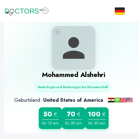
Mohammed Alshehri
Radiologie und Radiologische Wissenschaft
Geburtsland:
United States of America
50
70
100
€
€
€
für 15 min
für 20 min
für 30 min