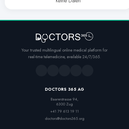
Keine Daten
Your trusted multilingual online medical platform for
real-time telemedicine, available 24/7/365.
DOCTORS 365 AG
Baarerstrasse 94,

6300 Zug
+41 79 613 19 11
doctors@doctors365.org