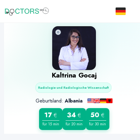
Kaltrina Gocaj
Radiologie und Radiologische Wissenschaft
Geburtsland:
Albania
17
34
50
€
€
€
für 15 min
für 20 min
für 30 min