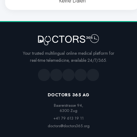
Keine Daten
Your trusted multilingual online medical platform for
real-time telemedicine, available 24/7/365.
DOCTORS 365 AG
Baarerstrasse 94,

6300 Zug
+41 79 613 19 11
doctors@doctors365.org