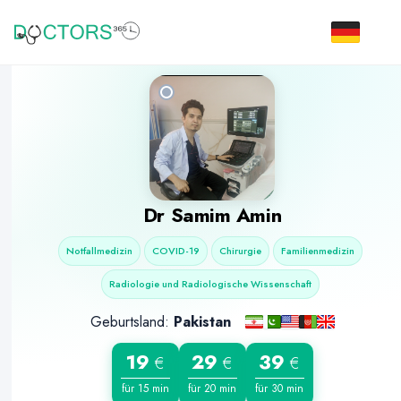
Dr
Samim Amin
Notfallmedizin
COVID-19
Chirurgie
Familienmedizin
Radiologie und Radiologische Wissenschaft
Geburtsland:
Pakistan
19
29
39
€
€
€
für 15 min
für 20 min
für 30 min