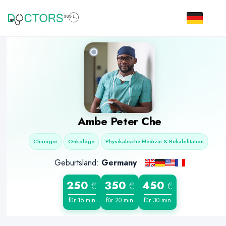
Ambe Peter Che
Chirurgie
Onkologe
Physikalische Medizin & Rehabilitation
Geburtsland:
Germany
250
350
450
€
€
€
für 15 min
für 20 min
für 30 min