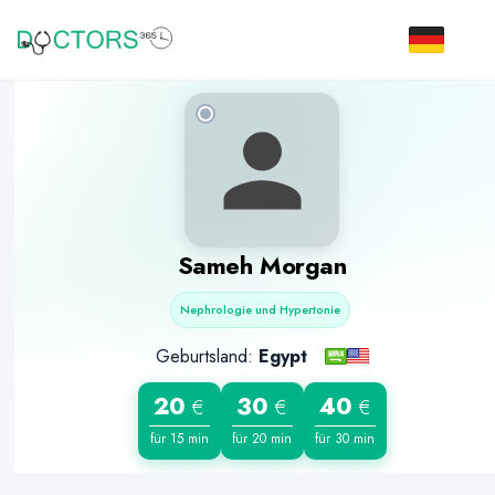
Sameh Morgan
Nephrologie und Hypertonie
Geburtsland:
Egypt
20
30
40
€
€
€
für 15 min
für 20 min
für 30 min