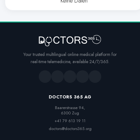
Keine Daten
Your trusted multilingual online medical platform for
real-time telemedicine, available 24/7/365.
DOCTORS 365 AG
Baarerstrasse 94,

6300 Zug
+41 79 613 19 11
doctors@doctors365.org