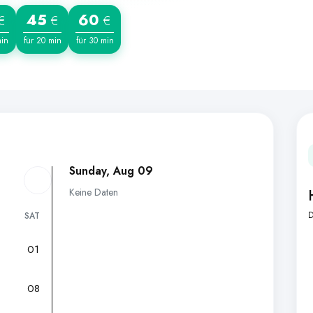
45
60
€
€
€
min
für 20 min
für 30 min
Sunday, Aug 09
Keine Daten
D
SAT
01
7
08