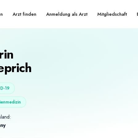
Arzt finden
Anmeldung als Arzt
Mitgliedschaft
en
rin
eprich
D-19
ienmedizin
land:
ny