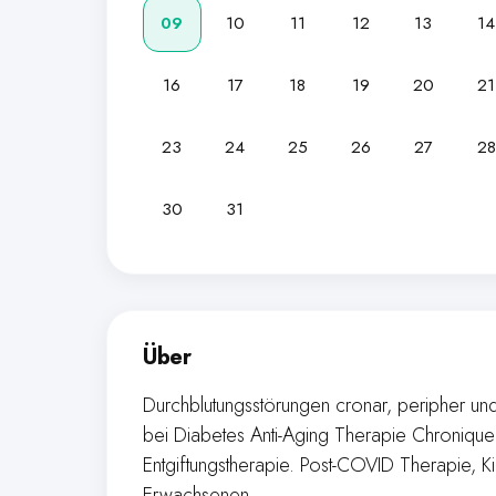
09
10
11
12
13
14
16
17
18
19
20
21
23
24
25
26
27
28
30
31
Über
Durchblutungsstörungen cronar, peripher 
bei Diabetes Anti-Aging Therapie Chronique 
Entgiftungstherapie. Post-COVID Therapie, K
Erwachsenen.