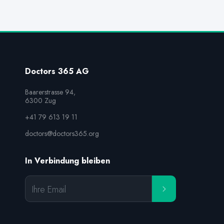
Doctors 365 AG
Baarerstrasse 94,

6300 Zug
+41 79 613 19 11
doctors@doctors365.org
In Verbindung bleiben
Ihre Email