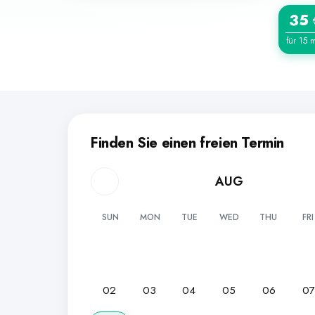
35
für 15 
Finden Sie einen freien Termin
AUG
SUN
MON
TUE
WED
THU
FRI
02
03
04
05
06
0