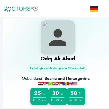
Odej Ali Abud
Radiologie und Radiologische Wissenschaft
Geburtsland:
Bosnia and Herzegovina
25
30
50
€
€
€
für 15 min
für 20 min
für 30 min