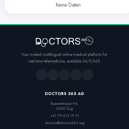
Keine Daten
Your trusted multilingual online medical platform for
real-time telemedicine, available 24/7/365.
DOCTORS 365 AG
Baarerstrasse 94,

6300 Zug
+41 79 613 19 11
doctors@doctors365.org