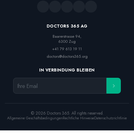
DOCTORS 365 AG
Baarerstrasse 94,

6300 Zug
+41 79 613 19 11
doctors@doctors365.org
IN VERBINDUNG BLEIBEN
Ihre Email
© 2026 Doctors 365. All rights reserved.
Allgemeine Geschäftsbedingungen
Rechtliche Hinweise
Datenschutzrichtlinie