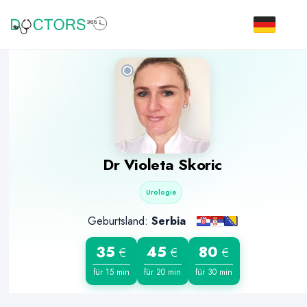
Dr
Violeta Skoric
Urologie
Geburtsland:
Serbia
35
45
80
€
€
€
für 15 min
für 20 min
für 30 min