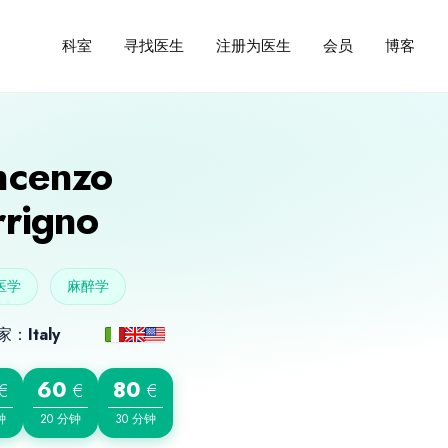
寻找医生
注册为医生
会员
博客
科室
ncenzo
rrigno
医学
麻醉学
家：
Italy
60
80
€
€
€
钟
20 分钟
30 分钟