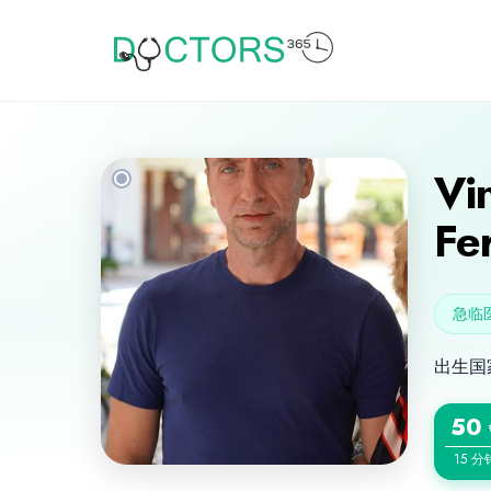
Vi
Fe
急临
出生国
50
15 分