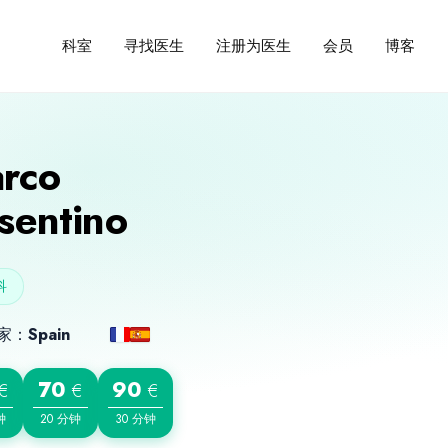
寻找医生
注册为医生
会员
博客
科室
rco
sentino
科
家：
Spain
70
90
€
€
€
钟
20 分钟
30 分钟