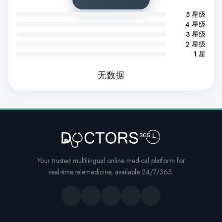
5 星级
4 星级
3 星级
2 星级
1 星
无数据
Your trusted multilingual online medical platform for
real-time telemedicine, available 24/7/365.