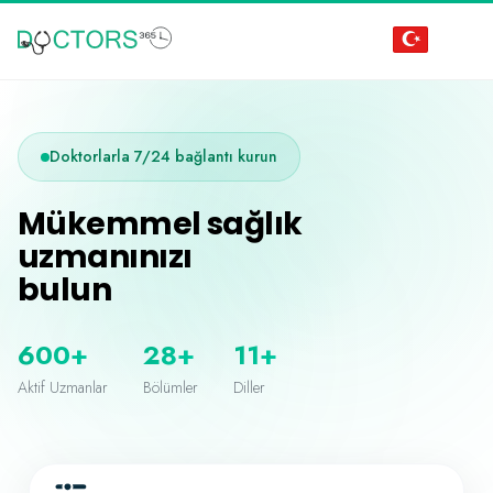
Doktorlarla 7/24 bağlantı kurun
Mükemmel sağlık
uzmanınızı
bulun
600+
28+
11+
Aktif Uzmanlar
Bölümler
Diller