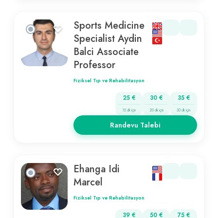
Sports Medicine
Specialist Aydin
Balci Associate
Professor
Fiziksel Tıp ve Rehabilitasyon
25 €
30 €
35 €
15 dk için
20 dk için
30 dk için
Randevu Talebi
Ehanga Idi
Marcel
Fiziksel Tıp ve Rehabilitasyon
39 €
50 €
75 €