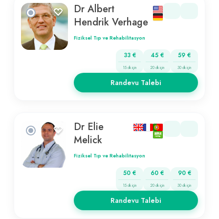
Dr Albert
Hendrik Verhage
Fiziksel Tıp ve Rehabilitasyon
33 €
45 €
59 €
15 dk için
20 dk için
30 dk için
Randevu Talebi
Dr Elie
Melick
Fiziksel Tıp ve Rehabilitasyon
50 €
60 €
90 €
15 dk için
20 dk için
30 dk için
Randevu Talebi