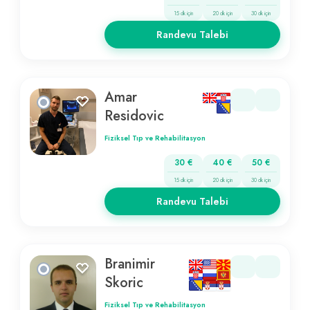
15 dk için
20 dk için
30 dk için
Randevu Talebi
Amar
Residovic
Fiziksel Tıp ve Rehabilitasyon
30 €
40 €
50 €
15 dk için
20 dk için
30 dk için
Randevu Talebi
Branimir
Skoric
Fiziksel Tıp ve Rehabilitasyon