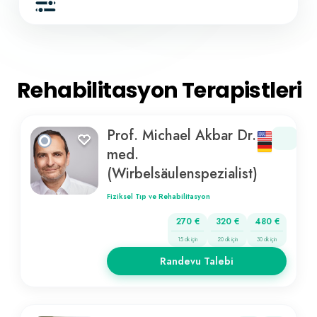
Rehabilitasyon Terapistleri
Prof. Michael Akbar Dr.
med.
(Wirbelsäulenspezialist)
Fiziksel Tıp ve Rehabilitasyon
270 €
320 €
480 €
15 dk için
20 dk için
30 dk için
Randevu Talebi