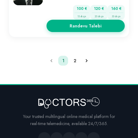
100 €
120 €
160 €
15 dk için
20 dk için
30 dk için
Randevu Talebi
1
2
Your trusted multilingual online medical platform for
real-time telemedicine, available 24/7/365.