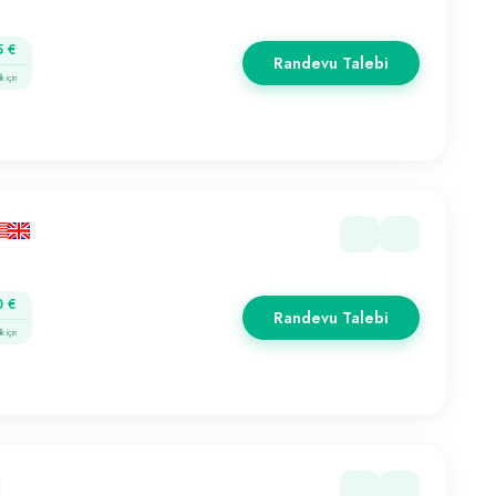
5 €
Randevu Talebi
k için
0 €
Randevu Talebi
k için