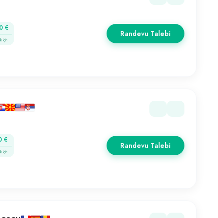
0 €
Randevu Talebi
k için
0 €
Randevu Talebi
k için