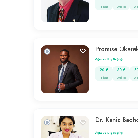
15 dk için
20 dk için
30 d
Promise Okere
Ağız ve Diş Sağlığı
20 €
30 €
5
15 dk için
20 dk için
30 d
Dr. Kaniz Badh
Ağız ve Diş Sağlığı