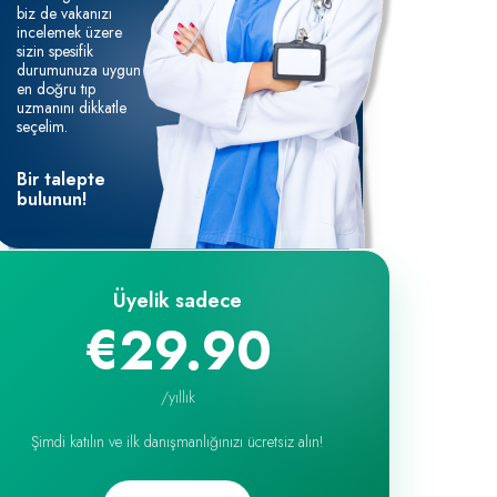
biz de vakanızı
incelemek üzere
sizin spesifik
durumunuza uygun
en doğru tıp
uzmanını dikkatle
seçelim.
Bir talepte
bulunun!
Üyelik sadece
€29.90
/
yıllık
Şimdi katılın ve ilk danışmanlığınızı ücretsiz alın!