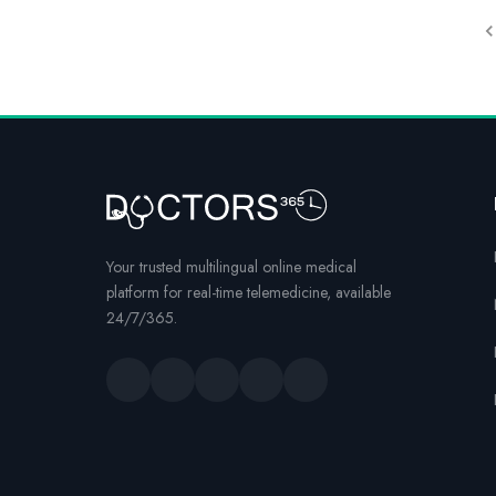
Your trusted multilingual online medical
platform for real-time telemedicine, available
24/7/365.