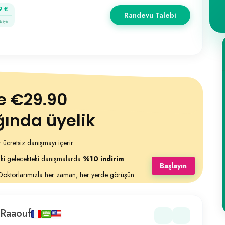
9 €
Randevu Talebi
k için
e €29.90
ığında üyelik
ir ücretsiz danışmayı içerir
aki gelecekteki danışmalarda
%10 indirim
Başlayın
Doktorlarımızla her zaman, her yerde görüşün
 Raaouf