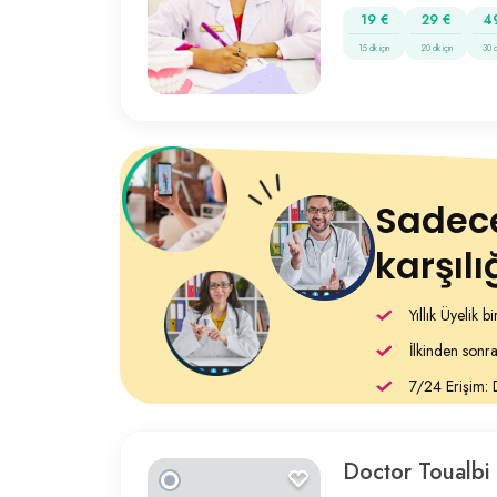
19 €
29 €
4
15 dk için
20 dk için
30 d
Sadec
karşıl
Yıllık Üyelik b
İlkinden sonr
7/24 Erişim: 
Doctor Toualbi