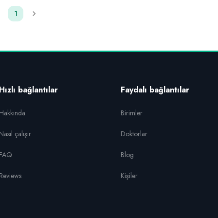
1
Hızlı bağlantılar
Faydalı bağlantılar
Hakkında
Birimler
Nasıl çalışır
Doktorlar
FAQ
Blog
Reviews
Kişiler