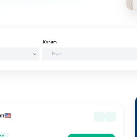
Konum
an
9 €