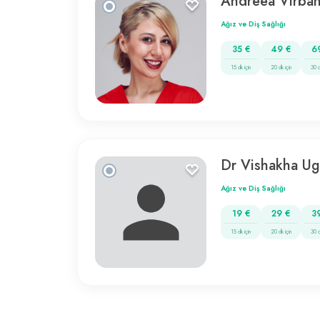
Andreea Virba
Ağız ve Diş Sağlığı
35 €
49 €
6
15 dk için
20 dk için
30 d
Dr Vishakha Ug
Ağız ve Diş Sağlığı
19 €
29 €
3
15 dk için
20 dk için
30 d