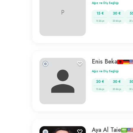
Ağız ve Diş Sağlığı
P
15 €
30 €
5
15 dk için
20 dk için
30 d
Enis Beka
Ağız ve Diş Sağlığı
20 €
30 €
5
15 dk için
20 dk için
30 d
Aya Al Taie