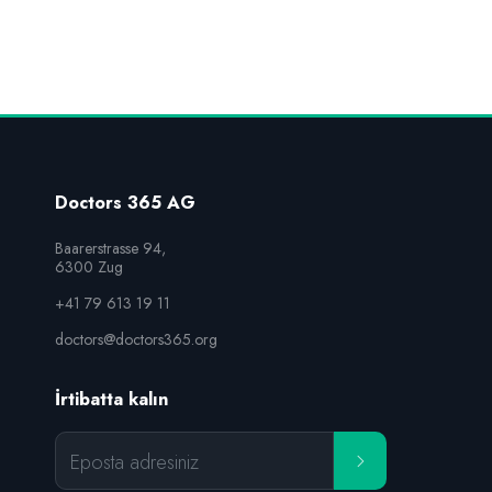
Doctors 365 AG
Baarerstrasse 94,

6300 Zug
+41 79 613 19 11
doctors@doctors365.org
İrtibatta kalın
Eposta adresiniz