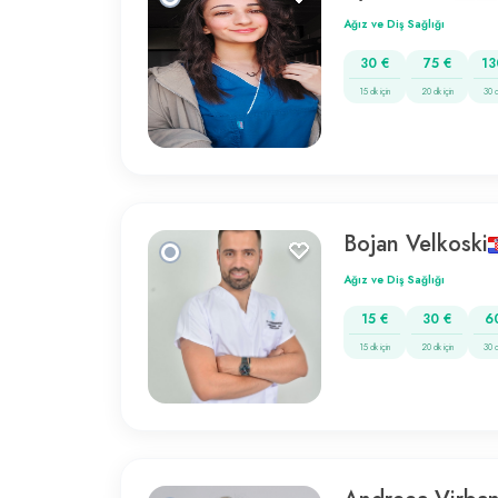
Ağız ve Diş Sağlığı
30 €
75 €
13
15 dk için
20 dk için
30 d
Bojan Velkoski
Ağız ve Diş Sağlığı
15 €
30 €
6
15 dk için
20 dk için
30 d