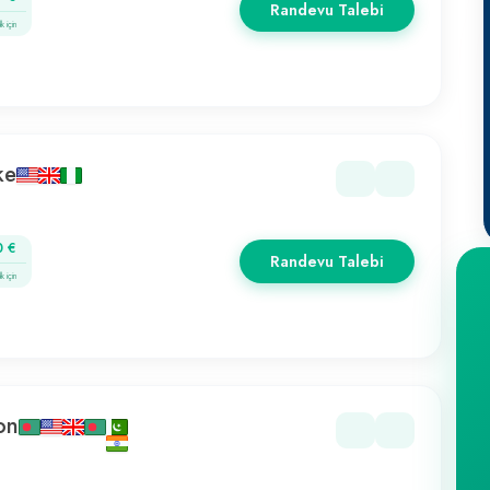
Randevu Talebi
k için
ke
0 €
Randevu Talebi
k için
on