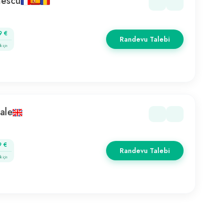
nescu
9 €
Randevu Talebi
k için
ale
9 €
Randevu Talebi
k için