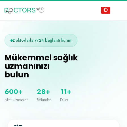
Doktorlarla 7/24 bağlantı kurun
Mükemmel sağlık
uzmanınızı
bulun
600+
28+
11+
Aktif Uzmanlar
Bölümler
Diller