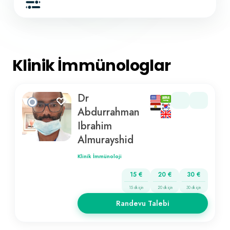
Klinik İmmünologlar
Dr
Abdurrahman
Ibrahim
Almurayshid
Klinik İmmünoloji
15 €
20 €
30 €
15 dk için
20 dk için
30 dk için
Randevu Talebi