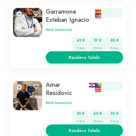
Garramone
Esteban Ignacio
Klinik İmmünoloji
42 €
57 €
80 €
15 dk için
20 dk için
30 dk için
Randevu Talebi
Amar
Residovic
Klinik İmmünoloji
30 €
40 €
50 €
15 dk için
20 dk için
30 dk için
Randevu Talebi